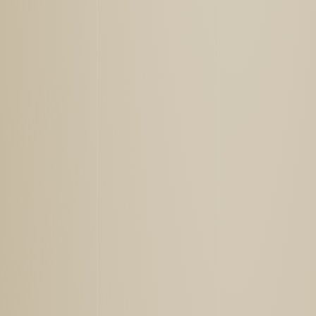
場所
岐阜大学糖鎖生命コア研究所（iGCORE）
１階研究集会室101-104（オンライン同時配信）